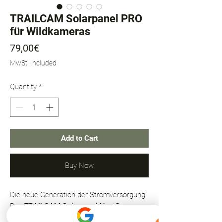
TRAILCAM Solarpanel PRO
für Wildkameras
Price
79,00€
MwSt. Included
Quantity
*
Add to Cart
Buy Now
Die neue Generation der Stromversorgung:
Das
TRAILCAM Solarpanel NextGen
ersetzt sowohl das bisherige Solarpanel als