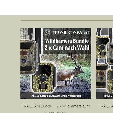
Schnellansicht
TRAILCAM Bundle – 2 x Wildkamera zum
TRAILCA