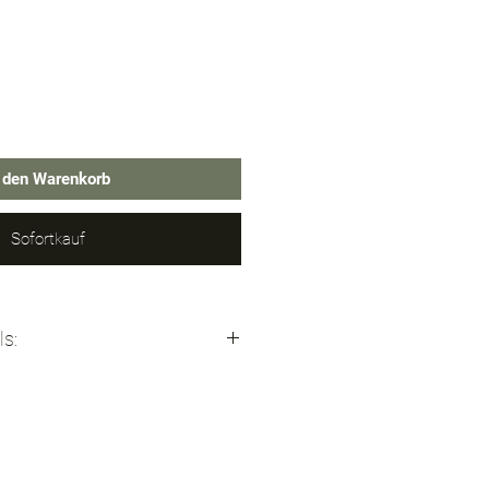
n den Warenkorb
Sofortkauf
ls:
abhängig nutzbar)
–240V / DC 12V
1500 mA pro Schacht
typen: Li-Ion, IMR, LiFePO4,