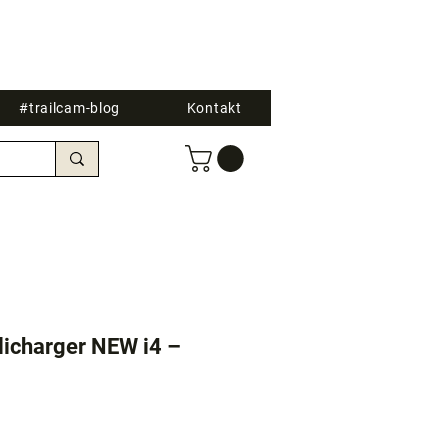
#trailcam-blog
Kontakt
llicharger NEW i4 –