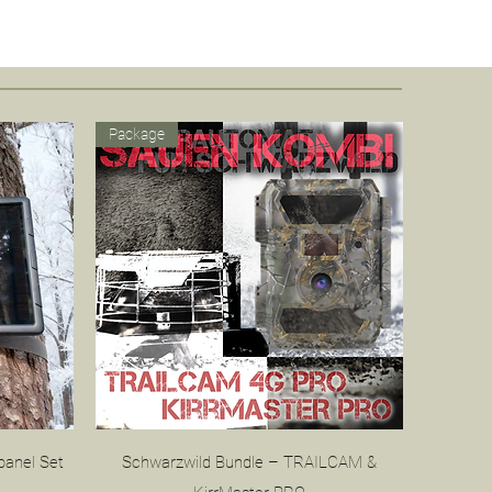
Package
Schnellansicht
anel Set
Schwarzwild Bundle – TRAILCAM &