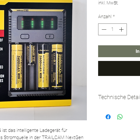
inkl. MwSt.
Anzahl
*
I
Technische Detai
Ladeplätze: 4 (un
Eingang: AC 100
Ausgang: bis zu 
 ist das intelligente Ladegerät für
Unterstützte Akku
als Stromquelle in der TRAILCAM NextGen
NiMH, NiCd