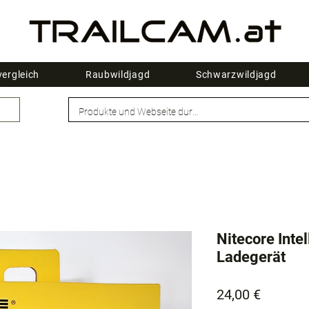
ergleich
Raubwildjagd
Schwarzwildjagd
Nitecore Inte
Ladegerät
Preis
24,00 €