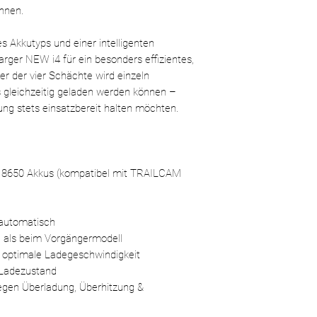
nnen.
Besonders geeign
 Akkutyps und einer intelligenten
harger NEW i4 für ein besonders effizientes,
er der vier Schächte wird einzeln
 gleichzeitig geladen werden können –
tung stets einsatzbereit halten möchten.
e 18650 Akkus (kompatibel mit TRAILCAM
 automatisch
n als beim Vorgängermodell
ür optimale Ladegeschwindigkeit
 Ladezustand
gegen Überladung, Überhitzung &