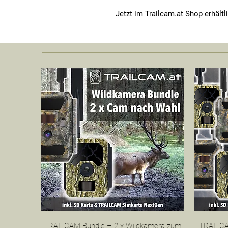
Jetzt im Trailcam.at Shop erhältl
Schnellansicht
TRAILCAM Bundle – 2 x Wildkamera zum
TRAILCA