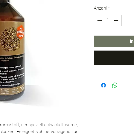
Anzahl
*
I
Aromastoff, der speziell entwickelt wurde,
zulocken. Es eignet sich hervorragend zur