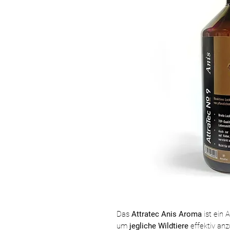
Das
Attratec Anis Aroma
ist ein 
um
jegliche Wildtiere
effektiv an