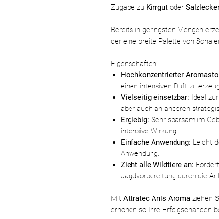
Zugabe zu
Kirrgut
oder
Salzlecke
Bereits in geringsten Mengen erze
der eine breite Palette von Schale
Eigenschaften:
Hochkonzentrierter Aromastof
einen intensiven Duft zu erzeug
Vielseitig einsetzbar:
Ideal zur
aber auch an anderen strategi
Ergiebig:
Sehr sparsam im Gebr
intensive Wirkung.
Einfache Anwendung:
Leicht d
Anwendung.
Zieht alle Wildtiere an:
Fördert
Jagdvorbereitung durch die An
Mit
Attratec Anis Aroma
ziehen 
erhöhen so Ihre Erfolgschancen b