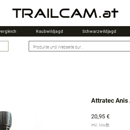
ergleich
Raubwildjagd
Schwarzwildjagd
Attratec Anis
Preis
20,95 €
inkl. MwSt.